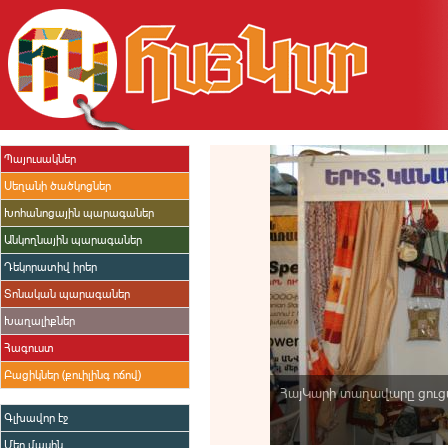
Պայուսակներ
Սեղանի ծածկոցներ
Խոհանոցային պարագաներ
Անկողնային պարագաներ
Դեկորատիվ իրեր
Տոնական պարագաներ
Խաղալիքներ
Հագուստ
Բացիկներ (քուիլինգ ոճով)
ՀայԿարի տաղավարը ցուց
Գլխավոր էջ
Մեր մասին