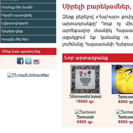
Սիրելի բարեկամներ,
Մամուլը մեր մասին
Ինչպե՞ս պատվիրել
Ձեռք բերելով «ՀայԿար» քու
արտադրանքը՝ Դուք ոչ մի
Նվիրատվություն
արժեքավոր մասնիկ Հայաստ
Հյուրերի գիրք
աջակցում եք կանանց ու 
Կապվել մեզ հետ
լուծմանը Հայաստանի Հանրապ
Մենք նաև այստեղ ենք
Նոր արտադրանք
Դեկորատիվ կտավ
Պայուսա
15000 դր.
6500 դր
Պայուսակ
Պայուսա
6500 դր.
6500 դր