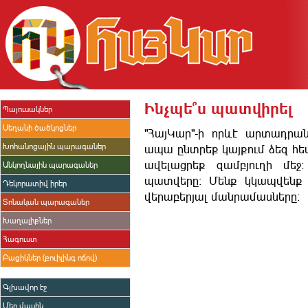
Ինչպե՞ս պատվիրել
Պայուսակներ
Սեղանի ծածկոցներ
"ՀայԿար"-ի որևէ արտադրա
Խոհանոցային պարագաներ
ապա ընտրեք կայքում ձեզ հ
ավելացրեք զամբյուղի մեջ:
Անկողնային պարագաներ
պատվերը: Մենք կկապվենք 
Դեկորատիվ իրեր
վերաբերյալ մանրամասները:
Տոնական պարագաներ
Խաղալիքներ
Հագուստ
Բացիկներ (քուիլինգ ոճով)
Գլխավոր էջ
Մեր մասին